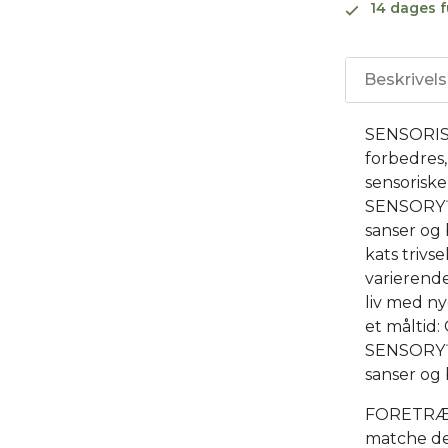
14 dages f
Beskrivel
SENSORISK
forbedres,
sensorisk
SENSORY™ 
sanser og 
kats trivs
varierende
liv med n
et måltid
SENSORY™ 
sanser og 
FORETRÆKK
matche d