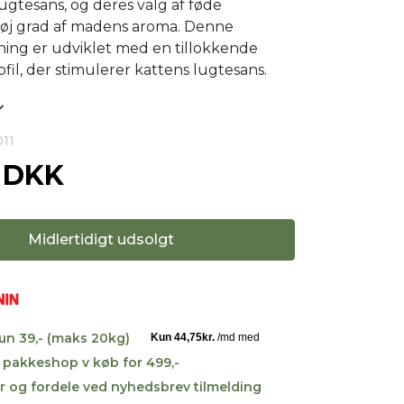
lugtesans, og deres valg af føde
høj grad af madens aroma. Denne
ng er udviklet med en tillokkende
fil, der stimulerer kattens lugtesans.
011
0 DKK
Midlertidigt udsolgt
kun 39,- (maks 20kg)
til pakkeshop v køb for 499,-
r og fordele ved nyhedsbrev tilmelding