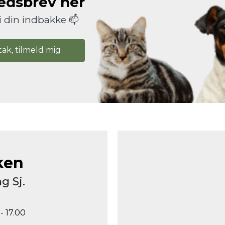
hedsbrev her
i din indbakke 📫
tak, tilmeld mig
ken
g Sj.
- 17.00