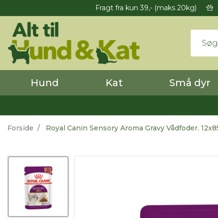
Fragt fra kun 39,- (maks 20kg)
Hund
Kat
Små dyr
Forside
Royal Canin Sensory Aroma Gravy Vådfoder. 12x8