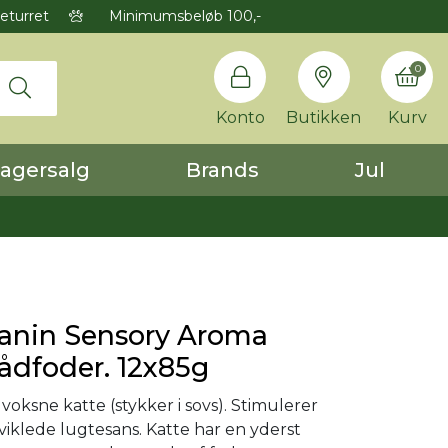
eturret
Minimumsbeløb 100,-
0
Konto
Butikken
Kurv
agersalg
Brands
Jul
Canin Sensory Aroma
ådfoder. 12x85g
 voksne katte (stykker i sovs). Stimulerer
viklede lugtesans. Katte har en yderst