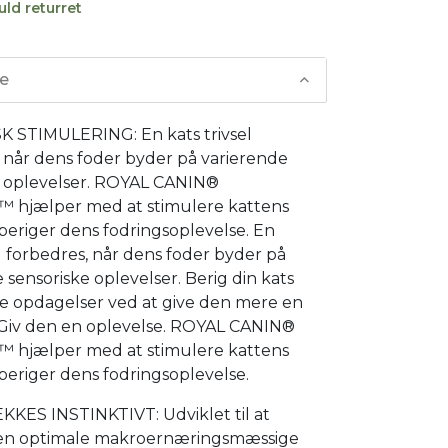
uld returret
se
 STIMULERING: En kats trivsel
 når dens foder byder på varierende
e oplevelser. ROYAL CANIN®
hjælper med at stimulere kattens
beriger dens fodringsoplevelse. En
el forbedres, når dens foder byder på
 sensoriske oplevelser. Berig din kats
ye opdagelser ved at give den mere en
: Giv den en oplevelse. ROYAL CANIN®
hjælper med at stimulere kattens
beriger dens fodringsoplevelse.
ES INSTINKTIVT: Udviklet til at
en optimale makroernæringsmæssige