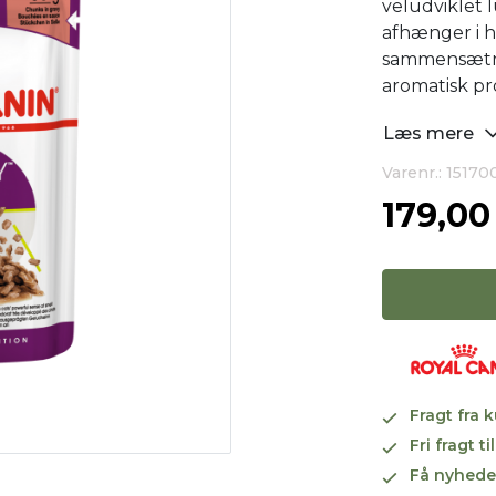
veludviklet 
afhænger i 
sammensætni
aromatisk pro
Læs mere
Varenr.: 15170
179,0
Fragt fra 
Fri fragt 
Få nyhede