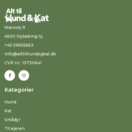
Marsvej 9
4500 Nykøbing Sj.
+45 59655663
info@alttilhundogkat.dk
CVR nr.: 15730641
Kategorier
Hund
Kat
Smådyr
Til ejeren