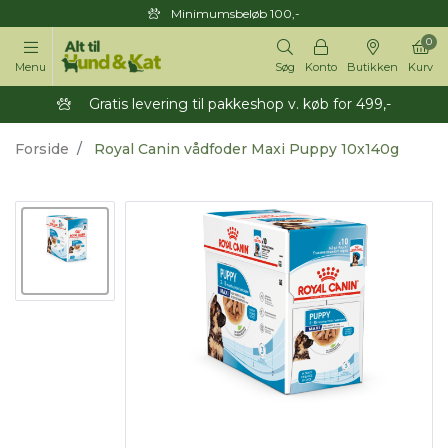
Minimumsbeløb 100,-
0
Menu
Søg
Konto
Butikken
Kurv
Gratis levering til pakkeshop v. køb for 499,-
Forside
Royal Canin vådfoder Maxi Puppy 10x140g