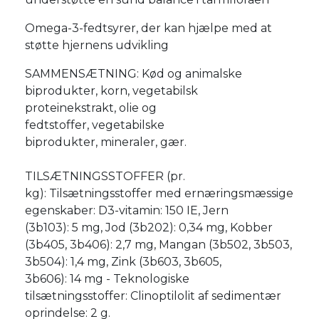
Omega-3-fedtsyrer, der kan hjælpe med at
støtte hjernens udvikling
SAMMENSÆTNING: Kød og animalske
biprodukter, korn, vegetabilsk
proteinekstrakt, olie og
fedtstoffer, vegetabilske
biprodukter, mineraler, gær.
TILSÆTNINGSSTOFFER (pr.
kg): Tilsætningsstoffer med ernæringsmæssige
egenskaber: D3-vitamin: 150 IE, Jern
(3b103): 5 mg, Jod (3b202): 0,34 mg, Kobber
(3b405, 3b406): 2,7 mg, Mangan (3b502, 3b503,
3b504): 1,4 mg, Zink (3b603, 3b605,
3b606): 14 mg - Teknologiske
tilsætningsstoffer: Clinoptilolit af sedimentær
oprindelse: 2 g.