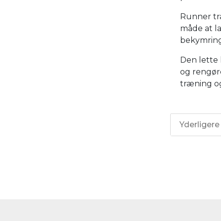
Runner tr
måde at l
bekymring
Den lette 
og rengøre
træning o
Yderligere