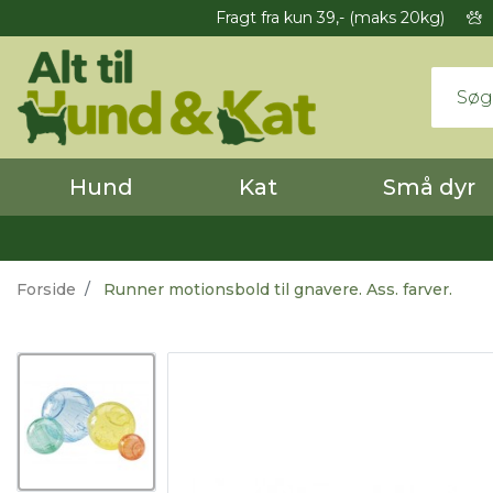
Fragt fra kun 39,- (maks 20kg)
Hund
Kat
Små dyr
Forside
Runner motionsbold til gnavere. Ass. farver.