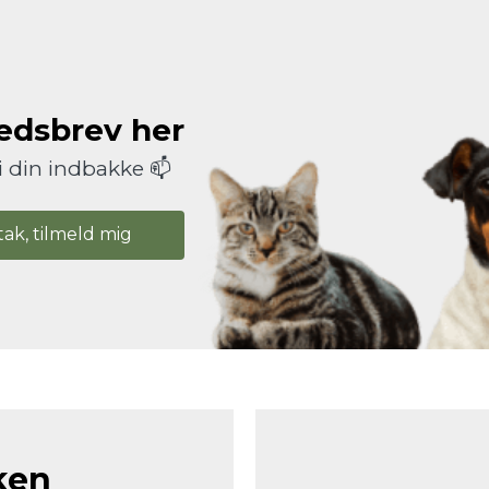
hedsbrev her
i din indbakke 📫
tak, tilmeld mig
ken