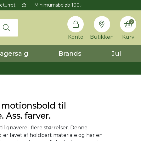
eturret
Minimumsbeløb 100,-
0
Konto
Butikken
Kurv
agersalg
Brands
Jul
motionsbold til
 Ass. farver.
til gnavere
i flere størrelser. Denne
 er lavet af holdbart materiale og har en