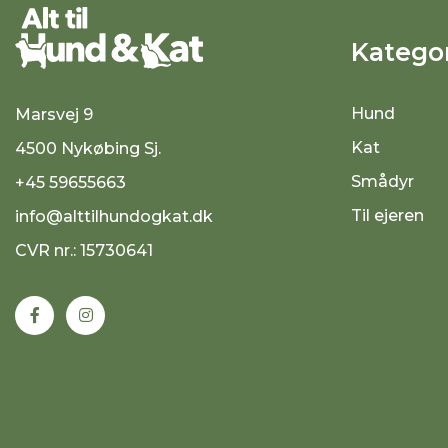
Kategor
Hund
Marsvej 9
Kat
4500 Nykøbing Sj.
Smådyr
+45 59655663
Til ejeren
info@alttilhundogkat.dk
CVR nr.: 15730641