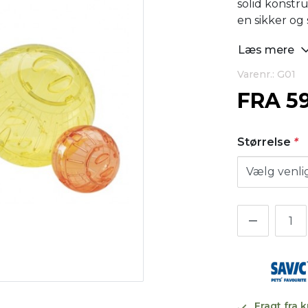
solid konstru
en sikker og 
Læs mere
Varenr.: G01
FRA
5
Størrelse
*
Fragt fra 