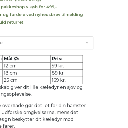
til pakkeshop v køb for 499,-
r og fordele ved nyhedsbrev tilmelding
uld returret
se
:
Mål Ø:
Pris:
12 cm
59 kr.
18 cm
89 kr.
25 cm
169 kr.
kab giver dit lille kæledyr en sjov og
ingsoplevelse.
 overflade gør det let for din hamster
og udforske omgivelserne, mens det
esign beskytter dit kæledyr mod
 farer.