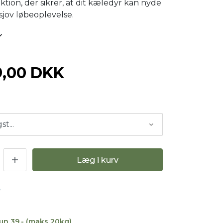
ktion, der sikrer, at dit kæledyr kan nyde
sjov løbeoplevelse.
9,00 DKK
Læg i kurv
kun 39,- (maks 20kg)