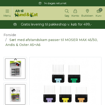
14 dages returret
0
Menu
Søg
Konto
Butikken
Kurv
Gratis levering til pakkeshop v. køb for 499,-
Forside
Sæt med afstandskam passer til MOSER MAX 45/50,
Andis & Oster A5+A6