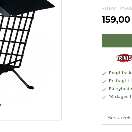
Varenr.: TX60
159,0
Fragt fra 
Fri fragt 
Få nyhede
14 dages f
Beskrivel