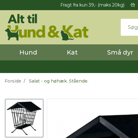
Fragt fra kun 39,- (maks 20kg)
Hund
Kat
Små dyr
Forside
Salat - og høhæk. Stående.