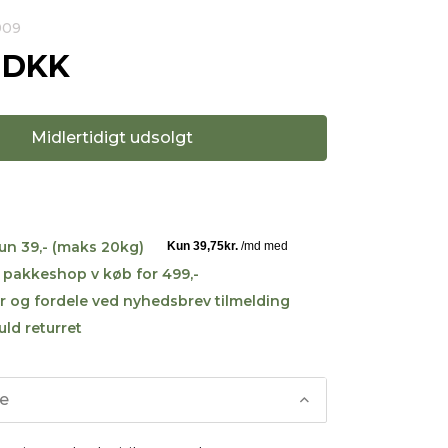
909
0 DKK
Midlertidigt udsolgt
kun 39,- (maks 20kg)
til pakkeshop v køb for 499,-
r og fordele ved nyhedsbrev tilmelding
uld returret
se