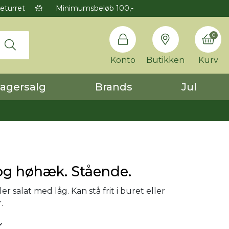
eturret
Minimumsbeløb 100,-
0
Konto
Butikken
Kurv
agersalg
Brands
Jul
 og høhæk. Stående.
er salat med låg. Kan stå frit i buret eller
.