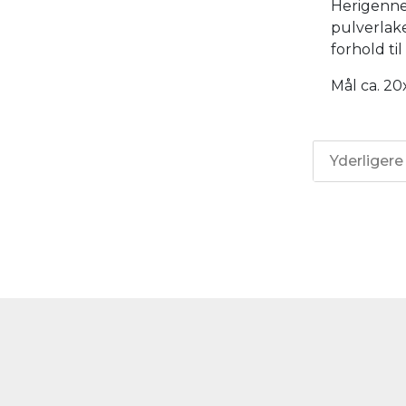
Herigennem
pulverlak
forhold til
Mål ca. 2
Yderligere