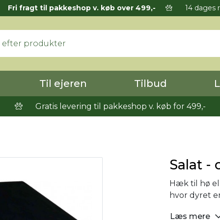
Fri fragt til pakkeshop v. køb over 499,-
14 dages r
Til ejeren
Tilbud
L
Gratis levering til pakkeshop v. køb for 499,-
Salat -
Hæk til hø ell
hvor dyret er
Læs mere