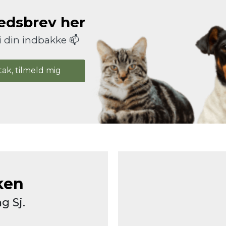
hedsbrev her
i din indbakke 📫
tak, tilmeld mig
ken
g Sj.