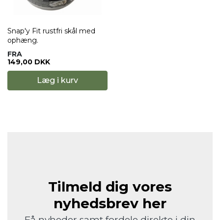
Snap'y Fit rustfri skål med
ophæng.
FRA
149,00 DKK
Læg i kurv
Tilmeld dig vores
nyhedsbrev her
Få nyheder samt fordele direkte i din