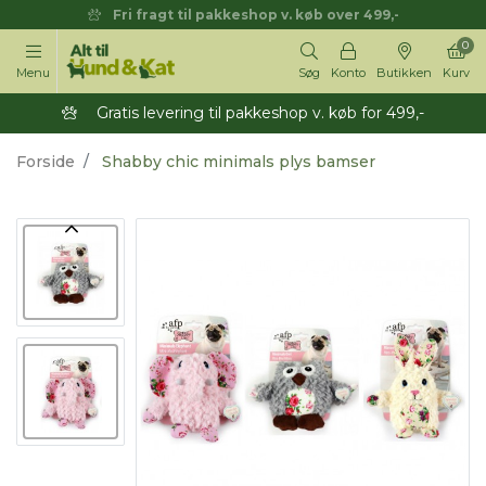
Fri fragt til pakkeshop v. køb over 499,-
0
Menu
Søg
Konto
Butikken
Kurv
Gratis levering til pakkeshop v. køb for 499,-
Forside
Shabby chic minimals plys bamser