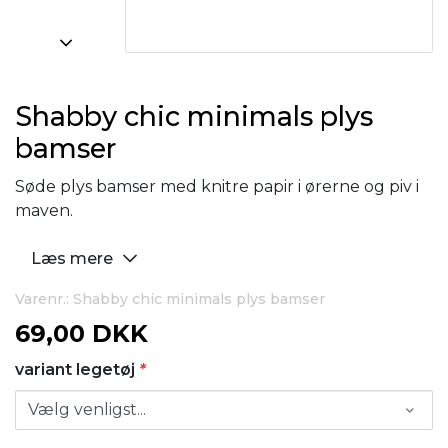
Shabby chic minimals plys
bamser
Søde plys bamser med knitre papir i ørerne og piv i
maven.
Læs mere
Varenr.: Shabby chic minimals plys bamser
69,00 DKK
variant legetøj
*