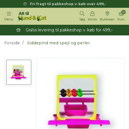
Fri fragt til pakkeshop v. køb over 499,-
0
Menu
Søg
Konto
Butikken
Kurv
Gratis levering til pakkeshop v. køb for 499,-
Forside
Siddepind med spejl og perler.