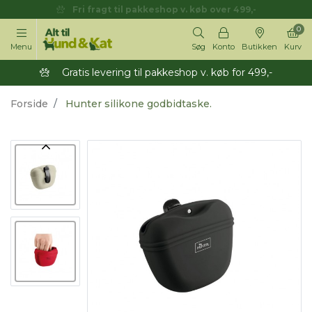
Fri fragt til pakkeshop v. køb over 499,-
0
Menu
Søg
Konto
Butikken
Kurv
Gratis levering til pakkeshop v. køb for 499,-
Forside
Hunter silikone godbidtaske.