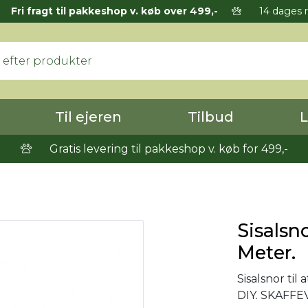
Fri fragt til pakkeshop v. køb over 499,-
14 dages r
Til ejeren
Tilbud
L
Gratis levering til pakkeshop v. køb for 499,-
Sisalsn
Meter.
Sisalsnor til
DIY. SKAFFE