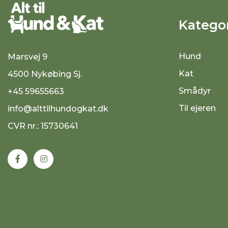
Kategor
Hund
Marsvej 9
Kat
4500 Nykøbing Sj.
Smådyr
+45 59655663
Til ejeren
info@alttilhundogkat.dk
CVR nr.: 15730641