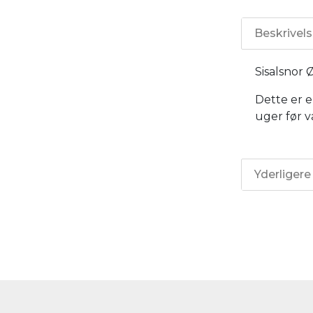
Beskrivel
Sisalsnor 
Dette er e
uger før v
Yderligere