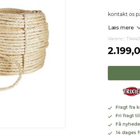
kontakt os på
Læs mere
Varenr.: TX44
2.199,
Fragt fra 
Fri fragt 
Få nyhede
14 dages f