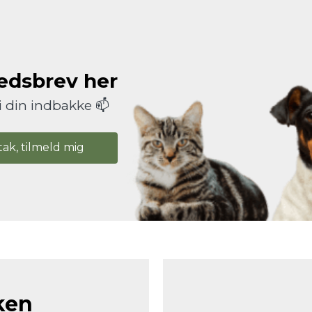
hedsbrev her
i din indbakke 📫
tak, tilmeld mig
ken