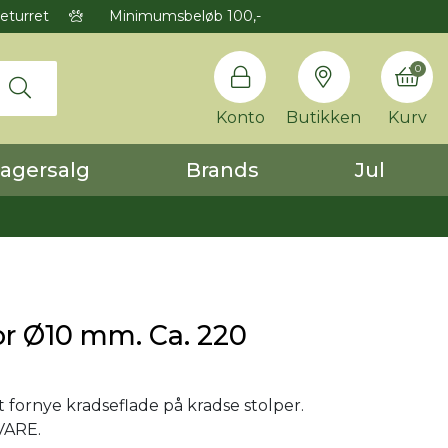
eturret
Minimumsbeløb 100,-
0
Konto
Butikken
Kurv
agersalg
Brands
Jul
or Ø10 mm. Ca. 220
 at fornye kradseflade på kradse stolper.
VARE.