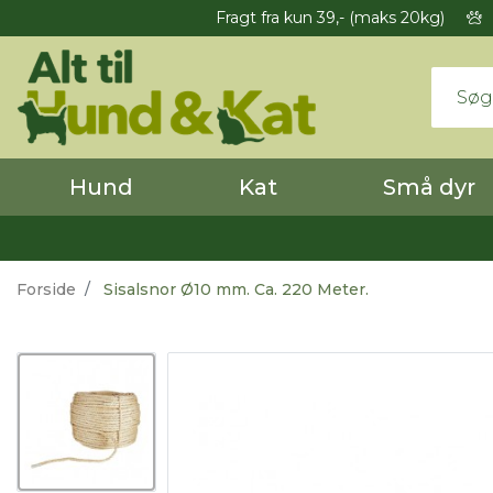
Fragt fra kun 39,- (maks 20kg)
Hund
Kat
Små dyr
Forside
Sisalsnor Ø10 mm. Ca. 220 Meter.