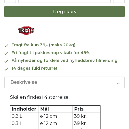
Læg i kurv
Fragt fra kun 39,- (maks 20kg)
Fri fragt til pakkeshop v køb for 499,-
Få nyheder og fordele ved nyhedsbrev tilmelding
14 dages fuld returret
Beskrivelse
Skålen findes i 4 størrelse.
Indholder
Mål
Pris
0,2 L
ø 12 cm
39 kr.
0,3 L
ø 12 cm
39 kr.