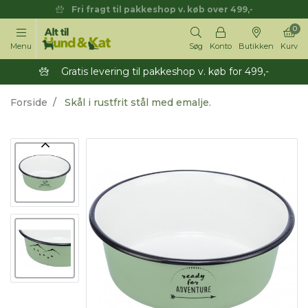
Fri fragt til pakkeshop v. køb over 499,-
0
Menu
Søg
Konto
Butikken
Kurv
Gratis levering til pakkeshop v. køb for 499,-
Forside
Skål i rustfrit stål med emalje.