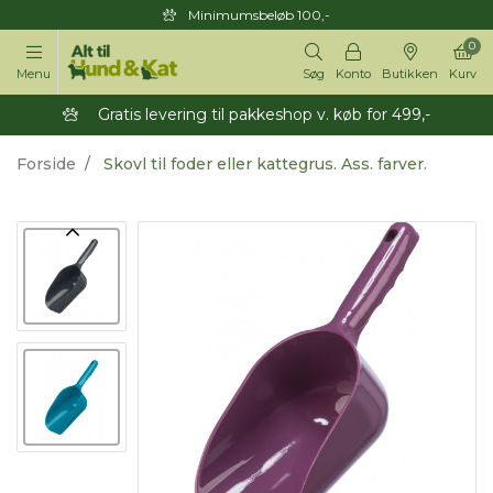
Minimumsbeløb 100,-
0
Menu
Søg
Konto
Butikken
Kurv
Gratis levering til pakkeshop v. køb for 499,-
Forside
Skovl til foder eller kattegrus. Ass. farver.