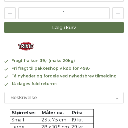
Læg i kurv
Fragt fra kun 39,- (maks 20kg)
Fri fragt til pakkeshop v køb for 499,-
Få nyheder og fordele ved nyhedsbrev tilmelding
14 dages fuld returret
Beskrivelse
Størrelse:
Måler ca.
Pris:
Small
23 x 7,5 cm
19 kr.
Large
28 x 10,5 cm
29 kr.