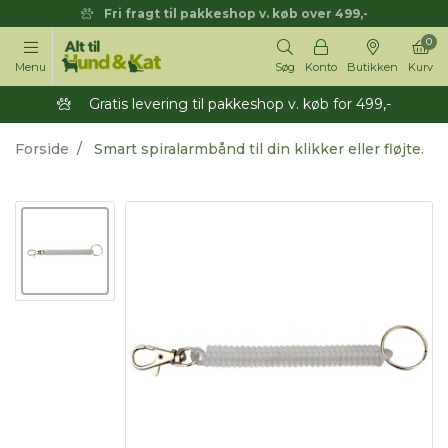
Fri fragt til pakkeshop v. køb over 499,-
0
Menu
Søg
Konto
Butikken
Kurv
Gratis levering til pakkeshop v. køb for 499,-
Forside
Smart spiralarmbånd til din klikker eller fløjte.