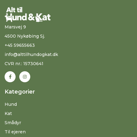
Marsvej 9
4500 Nykøbing Sj.
+45 59655663
info@alttilhundogkat.dk
CVR nr.: 15730641
Kategorier
Hund
Kat
Smådyr
Til ejeren