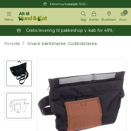
Minimumsbeløb 100,-
0
Menu
Søg
Konto
Butikken
Kurv
Gratis levering til pakkeshop v. køb for 499,-
Forside
Snack bæltetaske. Godbidstaske.