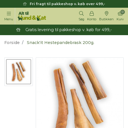
Fri fragt til pakkeshop v. køb over 499,-
0
Menu
Søg
Konto
Butikken
Kurv
Gratis levering til pakkeshop v. køb for 499,-
Forside
Snack'it Hestepandebrask 200g.