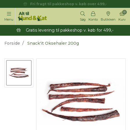
Fri fragt til pakkeshop v. køb over 499,-
0
Menu
Søg
Konto
Butikken
Kurv
Gratis levering til pakkeshop v. køb for 499,-
Forside
Snack'it Oksehaler 200g