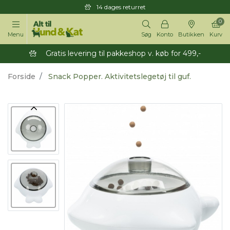
14 dages returret
0
Menu
Søg
Konto
Butikken
Kurv
Gratis levering til pakkeshop v. køb for 499,-
Forside
Snack Popper. Aktivitetslegetøj til guf.