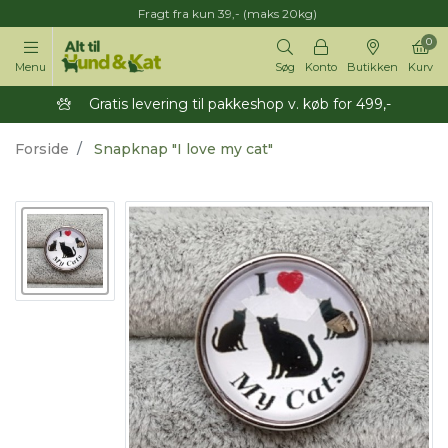
Fragt fra kun 39,- (maks 20kg)
0
Menu
Søg
Konto
Butikken
Kurv
Gratis levering til pakkeshop v. køb for 499,-
Forside
Snapknap "I love my cat"