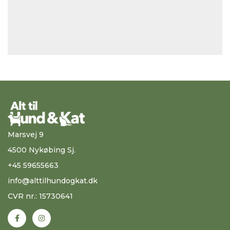
Marsvej 9
4500 Nykøbing Sj.
+45 59655663
info@alttilhundogkat.dk
CVR nr.: 15730641