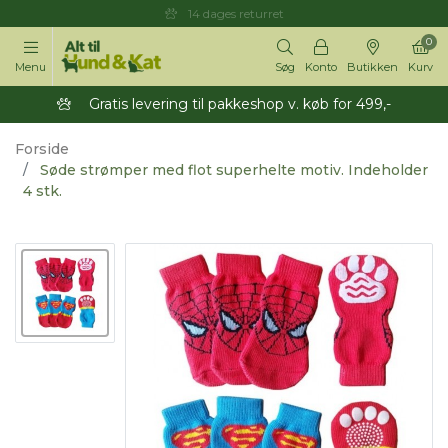
14 dages returret
0
Menu
Søg
Konto
Butikken
Kurv
Gratis levering til pakkeshop v. køb for 499,-
Forside
Søde strømper med flot superhelte motiv. Indeholder
4 stk.