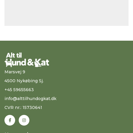
Marsvej 9
4500 Nykøbing Sj.
+45 59655663
info@alttilhundogkat.dk
CVR nr.: 15730641