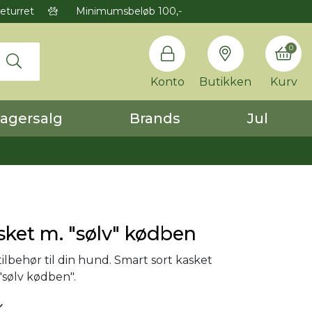
eturret
Minimumsbeløb 100,-
0
Konto
Butikken
Kurv
agersalg
Brands
Jul
sket m. "sølv" kødben
ilbehør til din hund. Smart sort kasket
sølv kødben".