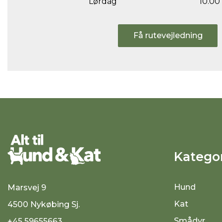
Lørdag
10.00 
Få rutevejledning
Kategor
Hund
Marsvej 9
Kat
4500 Nykøbing Sj.
Smådyr
+45 59655663