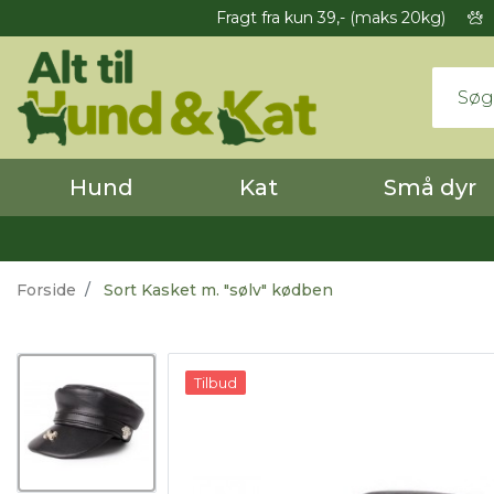
Fragt fra kun 39,- (maks 20kg)
Hund
Kat
Små dyr
Forside
Sort Kasket m. "sølv" kødben
Tilbud