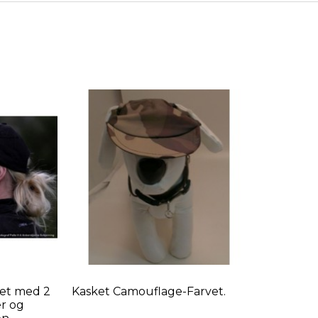
ket med 2
Kasket Camouflage-Farvet.
r og