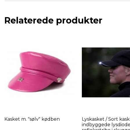
Relaterede produkter
Kasket m. "sølv" kødben
Lyskasket / Sort kas
indbyggede lysdiode