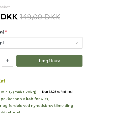
Kasket
0 DKK
149,00 DKK
Tøj
*
Læg i kurv
kun 39,- (maks 20kg)
til pakkeshop v køb for 499,-
r og fordele ved nyhedsbrev tilmelding
uld returret