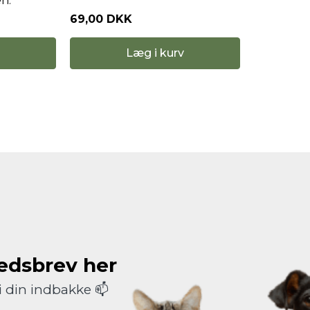
en.
69,00 DKK
Læg i kurv
hedsbrev her
i din indbakke 📫