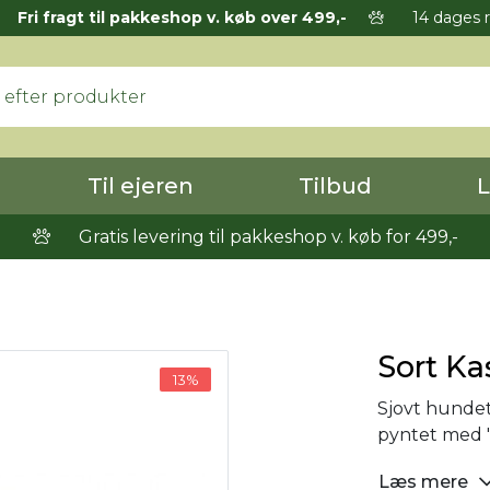
Fri fragt til pakkeshop v. køb over 499,-
14 dages r
Til ejeren
Tilbud
L
Gratis levering til pakkeshop v. køb for 499,-
Sort Ka
13%
Sjovt hundet
pyntet med "
Læs mere