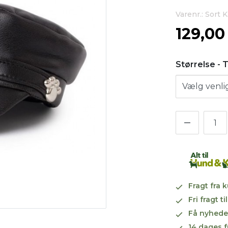
Varenr.: Sort 
129,0
Størrelse - 
Fragt fra 
Fri fragt 
Få nyhede
14 dages f