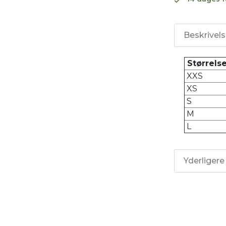
Beskrivel
Størrels
XXS
XS
S
M
L
Yderligere