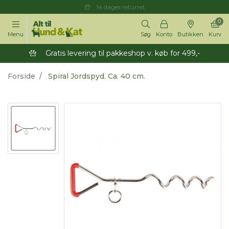
14 dages returret
0
Menu
Søg
Konto
Butikken
Kurv
Gratis levering til pakkeshop v. køb for 499,-
Forside
Spiral Jordspyd. Ca. 40 cm.