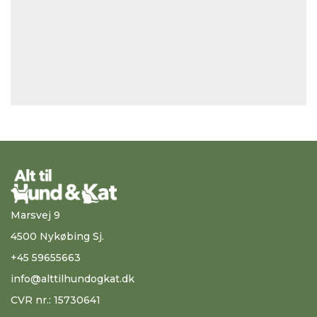
Marsvej 9
4500 Nykøbing Sj.
+45 59655663
info@alttilhundogkat.dk
CVR nr.: 15730641