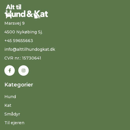
Marsvej 9
4500 Nykøbing Sj.
+45 59655663
info@alttilhundogkat.dk
CVR nr.: 15730641
Kategorier
Hund
Kat
Smådyr
Til ejeren