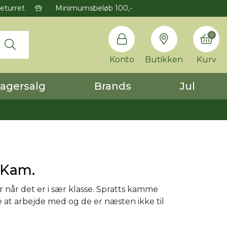
eturret
Minimumsbeløb 100,-
0
Konto
Butikken
Kurv
agersalg
Brands
Jul
 Kam.
når det er i sær klasse. Spratts kamme
e at arbejde med og de er næsten ikke til