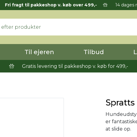
Fri fragt til pakkeshop v. køb over 499,-
14 dages r
Til ejeren
Tilbud
L
Gratis levering til pakkeshop v. køb for 499,-
Spratts
Hundeudstyr 
er fantastisk
at slide op.