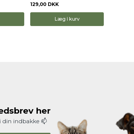
129,00 DKK
Læg i kurv
hedsbrev her
i din indbakke 📫