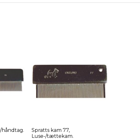
u/håndtag.
Spratts kam 77,
Luse-/tættekam.