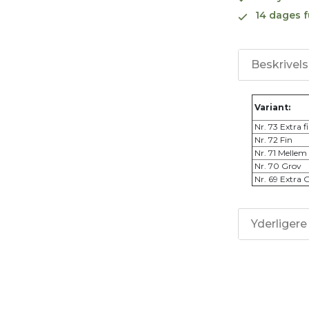
14 dages f
Beskrivel
Variant:
Nr. 73 Extra f
Nr. 72 Fin
Nr. 71 Mellem
Nr. 70 Grov
Nr. 69 Extra 
Yderligere