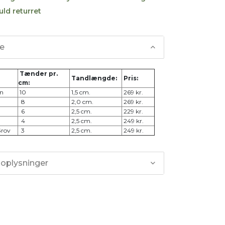
uld returret
se
Tænder pr.
Tandlængde:
Pris:
cm:
in
10
1,5 cm.
269 kr.
8
2,0 cm.
269 kr.
6
2,5 cm.
229 kr.
4
2,5 cm.
249 kr.
Grov
3
2,5 cm.
249 kr.
 oplysninger