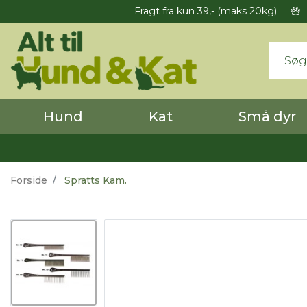
Fragt fra kun 39,- (maks 20kg)
Hund
Kat
Små dyr
Forside
Spratts Kam.