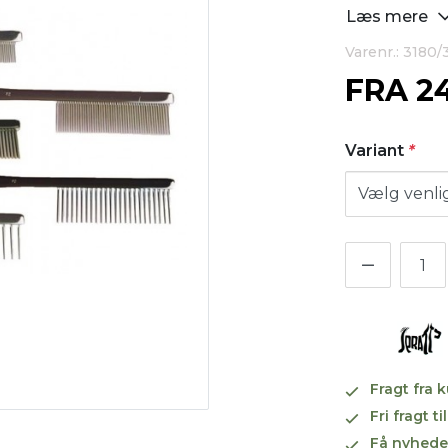
Læs mere
Varenr.: 3180/
FRA
2
Variant
*
Fragt fra 
Fri fragt 
Få nyhede