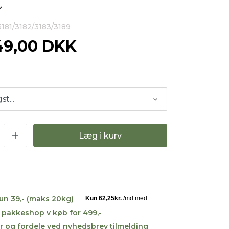
3181/3182/3183/3189
49,00 DKK
Læg i kurv
kun 39,- (maks 20kg)
til pakkeshop v køb for 499,-
r og fordele ved nyhedsbrev tilmelding