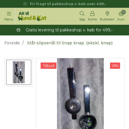
Fri fragt til pakkeshop v. køb over 499,-
0
Menu
Søg
Konto
Butikken
Kurv
Gratis levering til pakkeshop v. køb for 499,-
Forside
Stål-slipsenål til Snap knap. (ekskl. knap)
Tilbud
25%