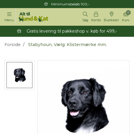
Minimumsbeløb 100,-
0
Menu
Søg
Konto
Butikken
Kurv
Gratis levering til pakkeshop v. køb for 499,-
Forside
Stabyhoun, Vælg: Klistermærke mm.