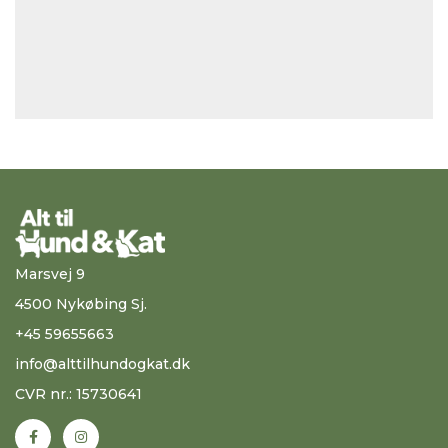
Marsvej 9
4500 Nykøbing Sj.
+45 59655663
info@alttilhundogkat.dk
CVR nr.: 15730641