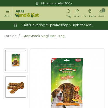
Minimumsbeløb 100,-
0
Menu
Søg
Konto
Butikken
Kurv
Gratis levering til pakkeshop v. køb for 499,-
Forside
StarSnack Vegi Bar, 113g.