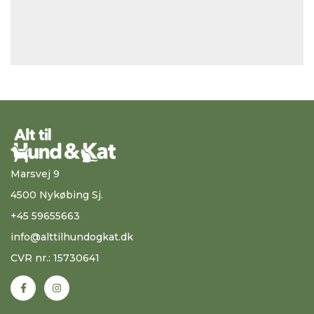
Marsvej 9
4500 Nykøbing Sj.
+45 59655663
info@alttilhundogkat.dk
CVR nr.: 15730641