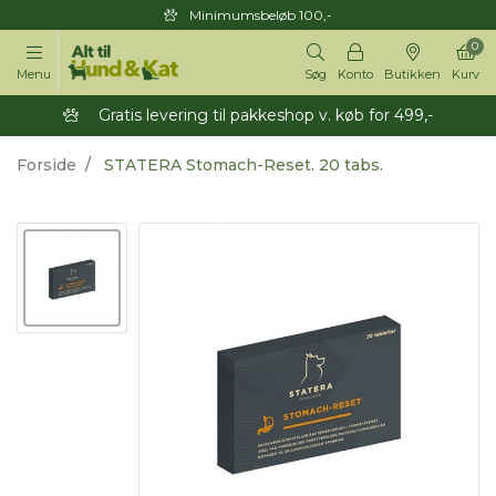
Minimumsbeløb 100,-
0
Menu
Søg
Konto
Butikken
Kurv
Gratis levering til pakkeshop v. køb for 499,-
Forside
STATERA Stomach-Reset. 20 tabs.