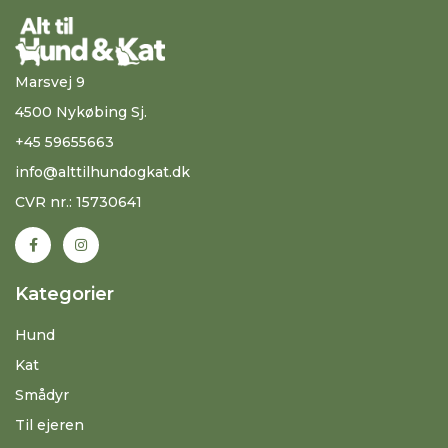
Marsvej 9
4500 Nykøbing Sj.
+45 59655663
info@alttilhundogkat.dk
CVR nr.: 15730641
Kategorier
Hund
Kat
Smådyr
Til ejeren