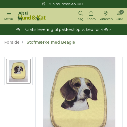
Minimumsbeløb 100,-
0
Menu
Søg
Konto
Butikken
Kurv
Gratis levering til pakkeshop v. køb for 499,-
Forside
Stofmærke med Beagle