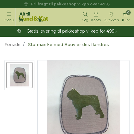
Fri fragt til pakkeshop v. køb over 499,-
0
Menu
Søg
Konto
Butikken
Kurv
Gratis levering til pakkeshop v. køb for 499,-
Forside
Stofmærke med Bouvier des flandres