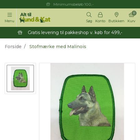
Minimumsbeløb 100,-
0
Menu
Søg
Konto
Butikken
Kurv
Gratis levering til pakkeshop v. køb for 499,-
Forside
Stofmærke med Malinois