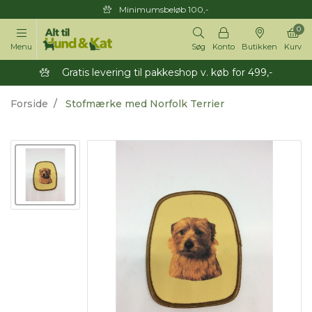
Minimumsbeløb 100,-
0
Menu
Søg
Konto
Butikken
Kurv
Gratis levering til pakkeshop v. køb for 499,-
Forside
Stofmærke med Norfolk Terrier