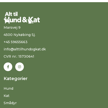
Marsvej 9
4500 Nykøbing Sj.
+45 59655663
info@alttilhundogkat.dk
CVR nr.: 15730641
Kategorier
Hund
Kat
Smådyr