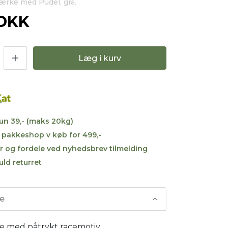
mærke med Pudel, grå.
 DKK
Læg i kurv
kun 39,- (maks 20kg)
til pakkeshop v køb for 499,-
r og fordele ved nyhedsbrev tilmelding
uld returret
se
 med påtrykt racemotiv.