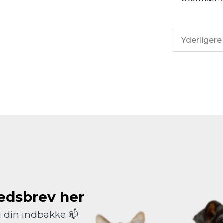
Yderligere
hedsbrev her
i din indbakke 📫