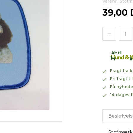
Varenr.: Stof
39,00
Fragt fra 
Fri fragt 
Få nyhede
14 dages f
Beskrivel
Stofmærke