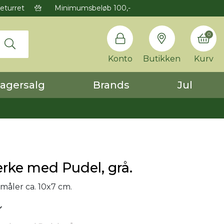
eturret
Minimumsbeløb 100,-
0
Konto
Butikken
Kurv
agersalg
Brands
Jul
rke med Pudel, grå.
åler ca. 10x7 cm.