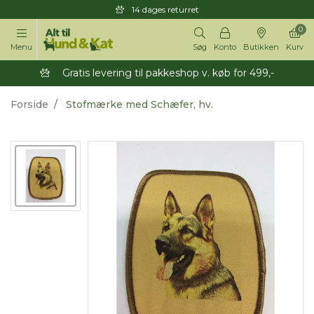
14 dages returret
0
Menu
Søg
Konto
Butikken
Kurv
Gratis levering til pakkeshop v. køb for 499,-
Forside
Stofmærke med Schæfer, hv.