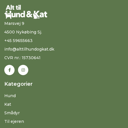
Marsvej 9
4500 Nykøbing Sj.
+45 59655663
info@alttilhundogkat.dk
CVR nr.: 15730641
Kategorier
Hund
Kat
Smådyr
Til ejeren