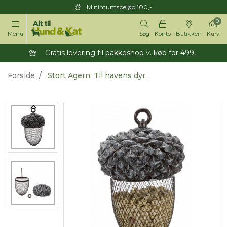
Minimumsbeløb 100,-
0
Menu
Søg
Konto
Butikken
Kurv
Gratis levering til pakkeshop v. køb for 499,-
Forside
Stort Agern. Til havens dyr.