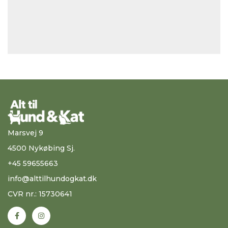
Marsvej 9
4500 Nykøbing Sj.
+45 59655663
info@alttilhundogkat.dk
CVR nr.: 15730641