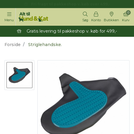
14 dages returret
0
Menu
Søg
Konto
Butikken
Kurv
Gratis levering til pakkeshop v. køb for 499,-
Forside
Striglehandske.