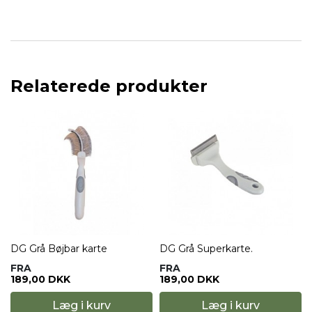
Relaterede produkter
.
DG Grå Bøjbar karte
DG Grå Superkarte.
FRA
FRA
189,00 DKK
189,00 DKK
Læg i kurv
Læg i kurv