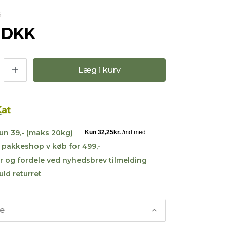
5
0 DKK
Læg i kurv
kun 39,- (maks 20kg)
til pakkeshop v køb for 499,-
r og fordele ved nyhedsbrev tilmelding
uld returret
se