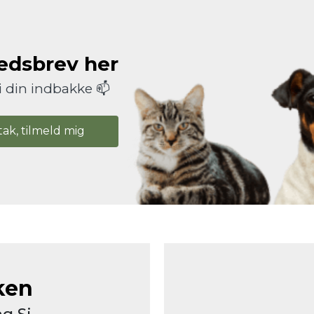
hedsbrev her
i din indbakke 📫
tak, tilmeld mig
ken