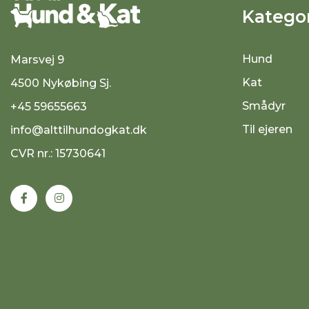
Kategor
Hund
Marsvej 9
Kat
4500 Nykøbing Sj.
Smådyr
+45 59655663
Til ejeren
info@alttilhundogkat.dk
CVR nr.: 15730641