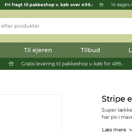
Fri fragt til pakkeshop v. køb over 499,-
14 dages r
Til ejeren
Tilbud
L
Gratis levering til pakkeshop v. køb for 499,-
Stripe 
Super lækker
har piv i mave
Læs mere