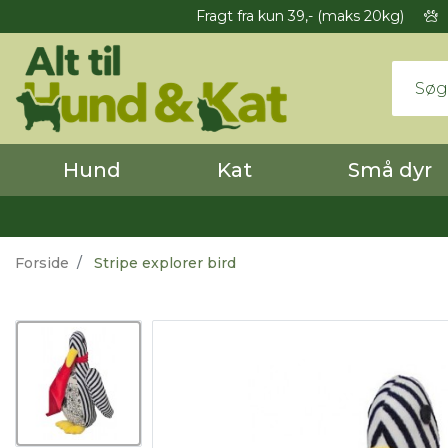
Fragt fra kun 39,- (maks 20kg)
Hund
Kat
Små dyr
Forside
Stripe explorer bird