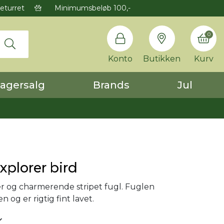
eturret
Minimumsbeløb 100,-
0
Konto
Butikken
Kurv
agersalg
Brands
Jul
explorer bird
 og charmerende stripet fugl. Fuglen
n og er rigtig fint lavet.