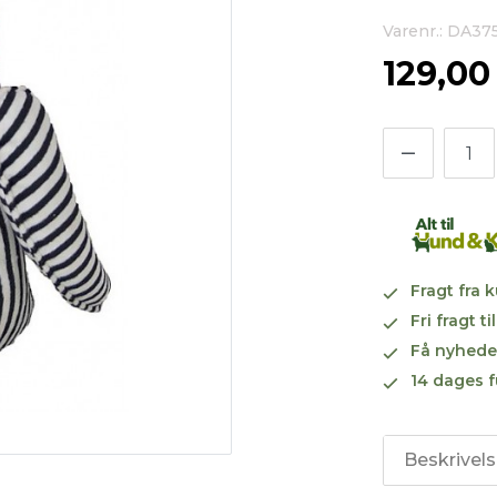
Varenr.: DA37
129,0
Fragt fra 
Fri fragt 
Få nyhede
14 dages f
Beskrivel