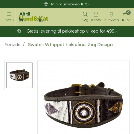
Minimumsbeløb 100,-
0
Menu
Søg
Konto
Butikken
Kurv
Gratis levering til pakkeshop v. køb for 499,-
Forside
Swahili Whippet halsbånd. Zinj Design.