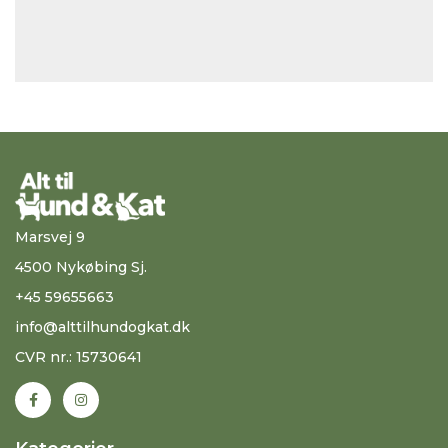
Marsvej 9
4500 Nykøbing Sj.
+45 59655663
info@alttilhundogkat.dk
CVR nr.: 15730641