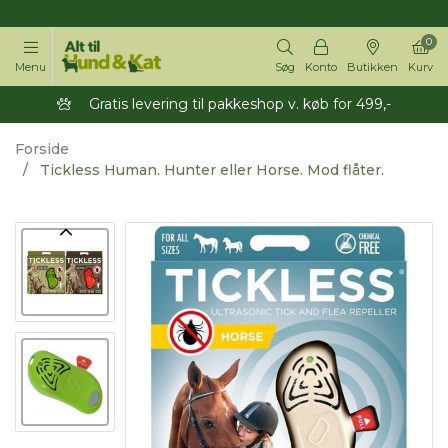
14 dages returret
0
Menu
Søg
Konto
Butikken
Kurv
Gratis levering til pakkeshop v. køb for 499,-
Forside
Tickless Human. Hunter eller Horse. Mod flåter.