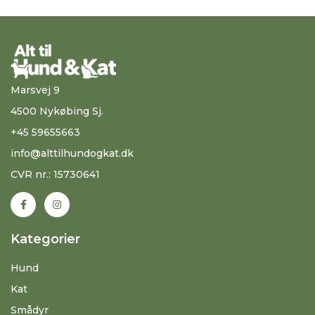
Marsvej 9
4500 Nykøbing Sj.
+45 59655663
info@alttilhundogkat.dk
CVR nr.: 15730641
Kategorier
Hund
Kat
Smådyr