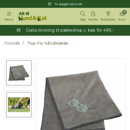
14 dages returret
0
Menu
Søg
Konto
Butikken
Kurv
Gratis levering til pakkeshop v. køb for 499,-
Forside
Top-Fix håndklæde.