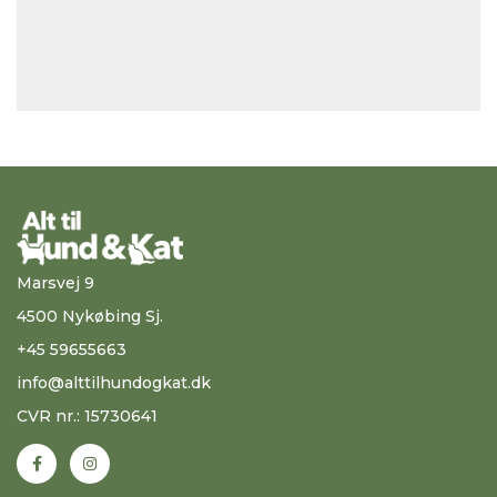
Marsvej 9
4500 Nykøbing Sj.
+45 59655663
info@alttilhundogkat.dk
CVR nr.: 15730641