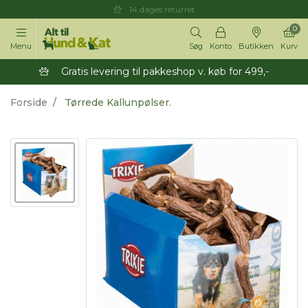
14 dages returret
0
Menu
Søg
Konto
Butikken
Kurv
Gratis levering til pakkeshop v. køb for 499,-
Forside
Tørrede Kallunpølser.