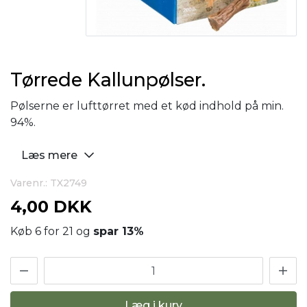
Tørrede Kallunpølser.
Pølserne er lufttørret med et kød indhold på min.
94%.
Læs mere
Varenr.: TX2749
4,00 DKK
Køb 6 for 21 og
spar
13
%
Læg i kurv