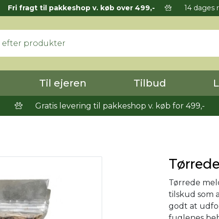
Fri fragt til pakkeshop v. køb over 499,-
14 dages r
Til ejeren
Tilbud
L
Gratis levering til pakkeshop v. køb for 499,-
Tørrede
Tørrede melo
tilskud som a
godt at udf
fuglenes beho