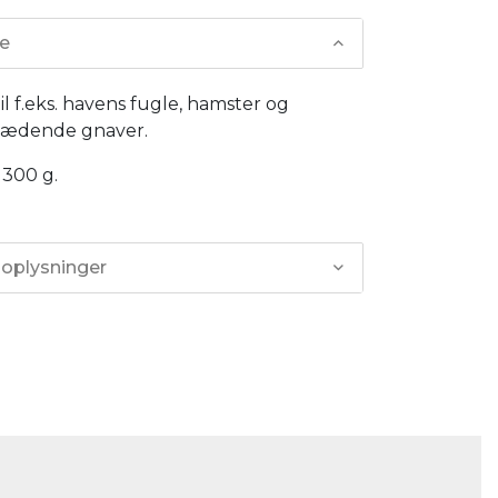
se
l f.eks. havens fugle, hamster og
dædende gnaver.
 300 g.
 oplysninger