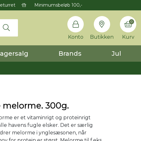
eturret
Minimumsbeløb 100,-
0
Konto
Butikken
Kurv
agersalg
Brands
Jul
 melorme. 300g.
rme er et vitaminrigt og proteinrigt
lle havens fugle elsker. Det er særlig
odrer melorme i ynglesæsonen, når
v for protein er størst. Melorme til f.eks.