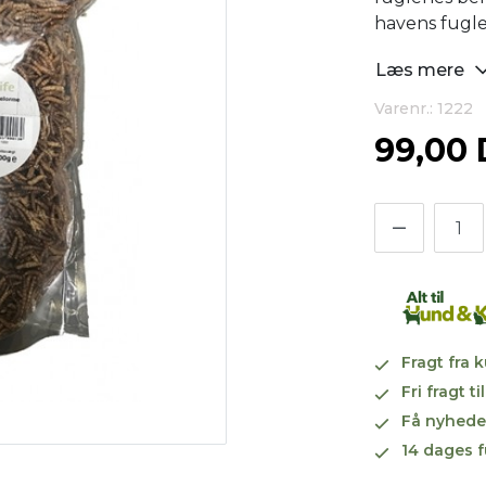
havens fugl
Læs mere
Varenr.: 1222
99,00
Fragt fra 
Fri fragt 
Få nyhede
14 dages f