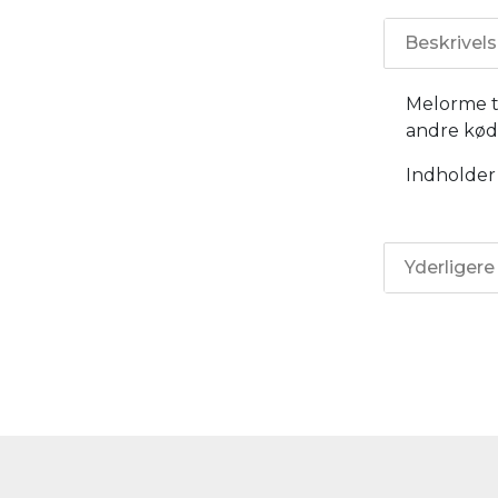
Beskrivel
Melorme ti
andre kø
Indholder
Yderligere