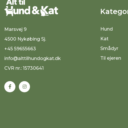
Kategor
Hund
Marsvej 9
Kat
4500 Nykøbing Sj.
Smådyr
+45 59655663
Til ejeren
info@alttilhundogkat.dk
CVR nr.: 15730641