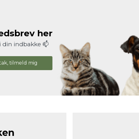
hedsbrev her
i din indbakke 📫
tak, tilmeld mig
ken