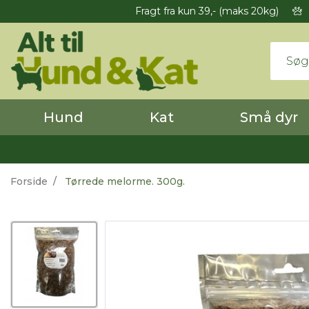
Fragt fra kun 39,- (maks 20kg)
Hund
Kat
Små dyr
Forside
Tørrede melorme. 300g.