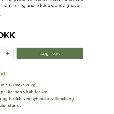
e, hamster og andre kødædende gnaver.
 DKK
Læg i kurv
kun 39,- (maks 20kg)
til pakkeshop v køb for 499,-
r og fordele ved nyhedsbrev tilmelding
uld returret