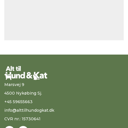
Marsvej 9
4500 Nykøbing Sj.
+45 59655663
info@alttilhundogkat.dk
CVR nr.: 15730641