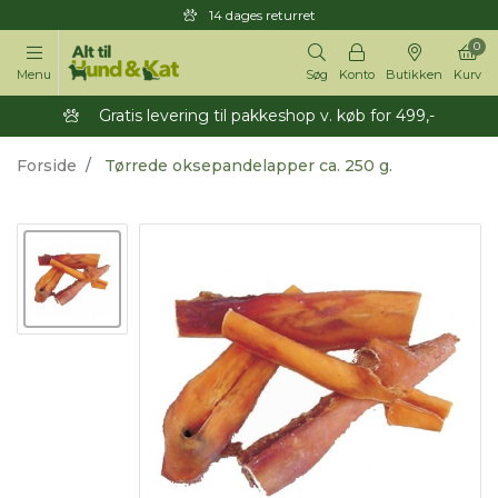
14 dages returret
0
Menu
Søg
Konto
Butikken
Kurv
Gratis levering til pakkeshop v. køb for 499,-
Forside
Tørrede oksepandelapper ca. 250 g.