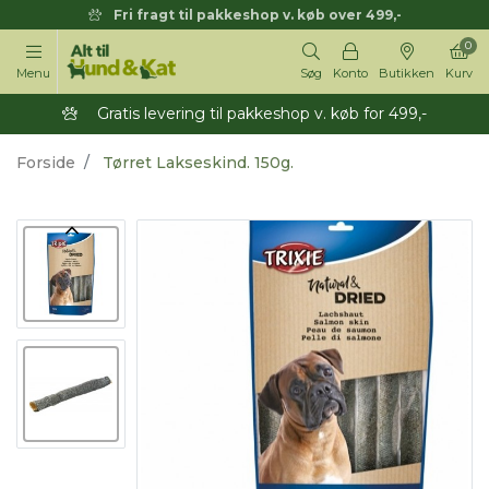
Fri fragt til pakkeshop v. køb over 499,-
0
Menu
Søg
Konto
Butikken
Kurv
Gratis levering til pakkeshop v. køb for 499,-
Forside
Tørret Lakseskind. 150g.