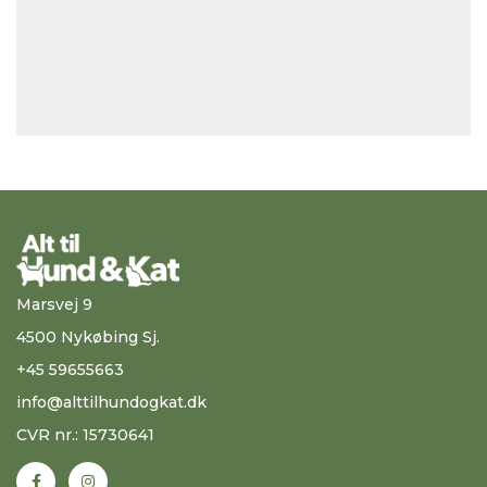
Marsvej 9
4500 Nykøbing Sj.
+45 59655663
info@alttilhundogkat.dk
CVR nr.: 15730641