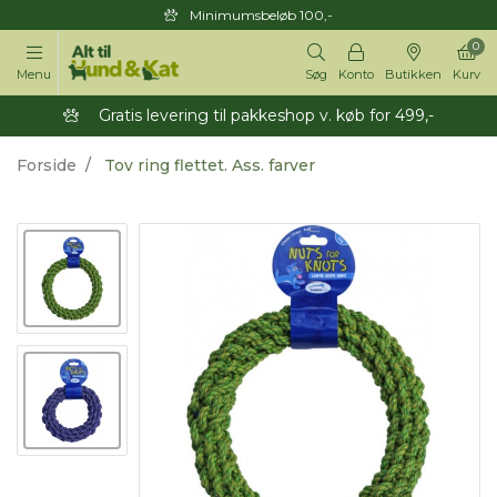
Minimumsbeløb 100,-
0
Menu
Søg
Konto
Butikken
Kurv
Gratis levering til pakkeshop v. køb for 499,-
Forside
Tov ring flettet. Ass. farver