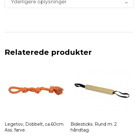
Yderligere oplysninger
Relaterede produkter
 ca.60cm.
Bidesticks. Rund m. 2
Legetov, 4 knuder. As
håndtag.
farve.