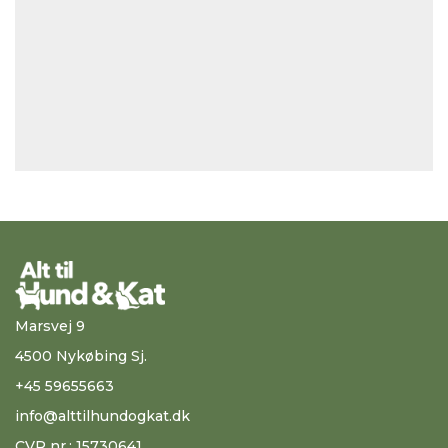
Marsvej 9
4500 Nykøbing Sj.
+45 59655663
info@alttilhundogkat.dk
CVR nr.: 15730641