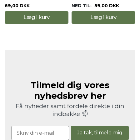
NED TIL:
59,00 DKK
59,00 DKK
rv
Læg i kurv
Læg i kurv
Tilmeld dig vores
nyhedsbrev her
Få nyheder samt fordele direkte i din
indbakke 📫
Ja tak, tilmeld mig