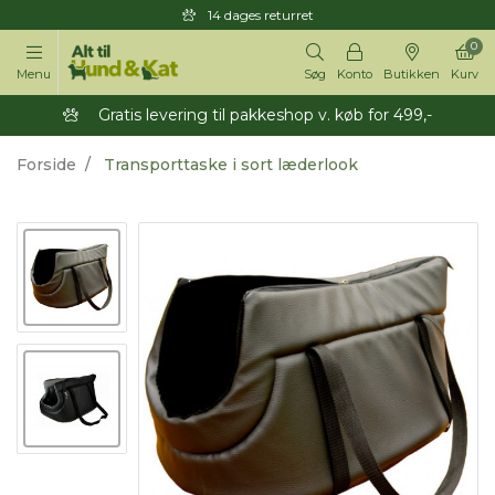
14 dages returret
0
Menu
Søg
Konto
Butikken
Kurv
Gratis levering til pakkeshop v. køb for 499,-
Forside
Transporttaske i sort læderlook