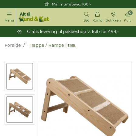
Minimumsbeløb 100,-
0
Menu
Søg
Konto
Butikken
Kurv
Gratis levering til pakkeshop v. køb for 499,-
Forside
Trappe / Rampe i træ.