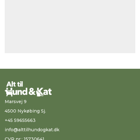
Marsvej 9
4500 Nykøbing Sj.
+45 59655663
info@alttilhundogkat.dk
CVR nr.: 15730641