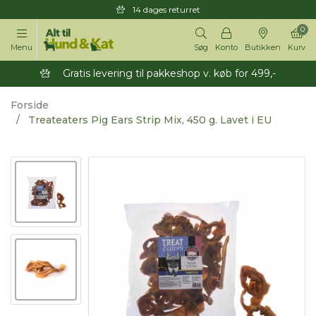
14 dages returret
0
Menu
Søg
Konto
Butikken
Kurv
Gratis levering til pakkeshop v. køb for 499,-
Forside
Treateaters Pig Ears Strip Mix, 450 g. Lavet i EU