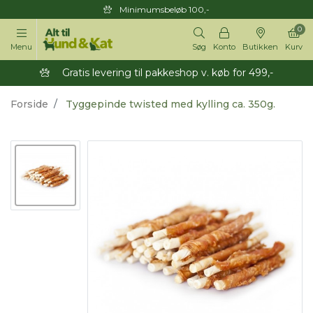
Minimumsbeløb 100,-
0
Menu
Søg
Konto
Butikken
Kurv
Gratis levering til pakkeshop v. køb for 499,-
Forside
Tyggepinde twisted med kylling ca. 350g.