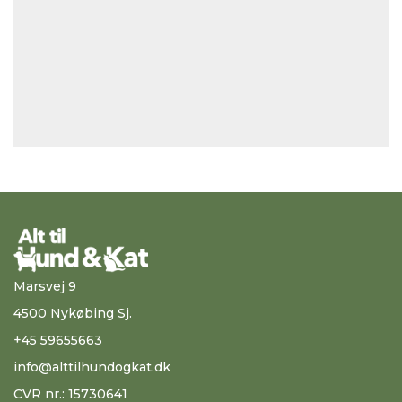
Marsvej 9
4500 Nykøbing Sj.
+45 59655663
info@alttilhundogkat.dk
CVR nr.: 15730641